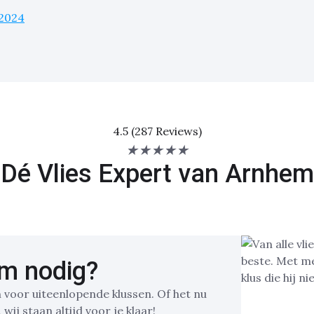
2024
4.5 (287 Reviews)
★
★
★
★
★
Dé Vlies Expert van Arnhem
em nodig?
n voor uiteenlopende klussen. Of het nu
ij staan altijd voor je klaar!