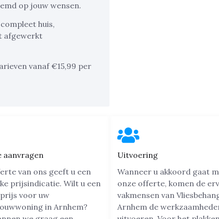
stemd op jouw wensen.
 compleet huis,
t afgewerkt
arieven vanaf €15,99 per
e aanvragen
Uitvoering
erte van ons geeft u een
Wanneer u akkoord gaat m
jke prijsindicatie. Wilt u een
onze offerte, komen de er
prijs voor uw
vakmensen van Vliesbehan
ouwwoning in Arnhem?
Arnhem de werkzaamhede
annen we graag een
uitvoeren. Voor het plakke