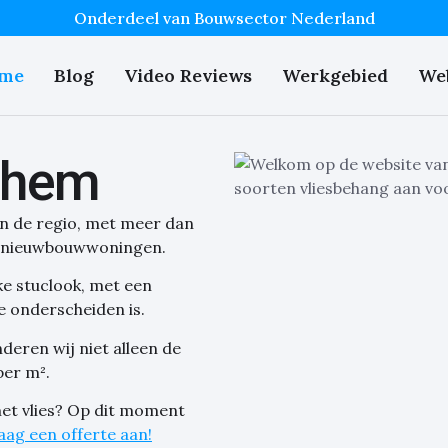
Onderdeel van Bouwsector Nederland
me
Blog
Video Reviews
Werkgebied
We
nhem
in de regio, met meer dan
an nieuwbouwwoningen.
ke stuclook, met een
e onderscheiden is.
eren wij niet alleen de
per m².
met vlies? Op dit moment
aag een offerte aan!