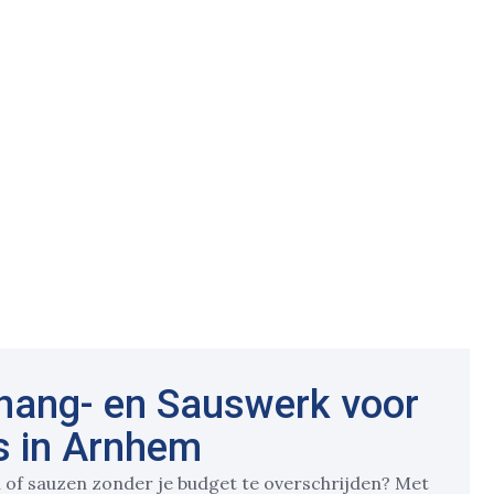
ehang- en Sauswerk voor
s in Arnhem
 of sauzen zonder je budget te overschrijden? Met