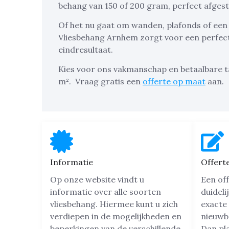
behang van 150 of 200 gram, perfect afge
Of het nu gaat om wanden, plafonds of een
Vliesbehang Arnhem zorgt voor een perfec
eindresultaat.
Kies voor ons vakmanschap en betaalbare t
m².
Vraag gratis een
offerte op maat
aan.
Informatie
Offert
Op onze website vindt u
Een off
informatie over alle soorten
duideli
vliesbehang. Hiermee kunt u zich
exacte 
verdiepen in de mogelijkheden en
nieuwb
beperkingen van de verschillende
Dan pl