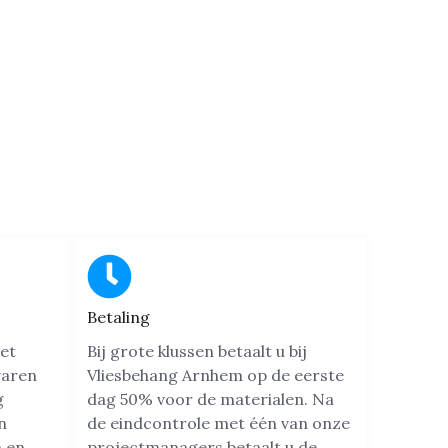
Betaling
et
Bij grote klussen betaalt u bij
varen
Vliesbehang Arnhem op de eerste
g
dag 50% voor de materialen. Na
n
de eindcontrole met één van onze
n en
projectmanagers betaalt u de