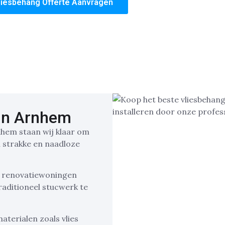
liesbehang Offerte Aanvragen
 in Arnhem
rnhem staan wij klaar om
 strakke en naadloze
s renovatiewoningen
raditioneel stucwerk te
terialen zoals vlies