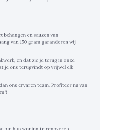
 het behangen en sauzen van
hang van 150 gram garanderen wij
werk, en dat zie je terug in onze
t je ons terugvindt op vrijwel elk
dan ons ervaren team. Profiteer nu van
 m²!
r om hun woning te renoveren.