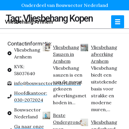
Onderdeel van Bouwsector Nederland
Tag:
Vliesbehang Kopen
Vliesbehang Arnhem
Contactinformatie:
Vliesbehang
Vliesbehang
Vliesbehang
Sauzen in
afwerking
Arnhem
Arnhem
Arnhem
KVK:
Vliesbehang
Vliesbehang
58037640
sauzen is een
biedt een
van de meest
uitstekende
info@bouwsectornederland.nl
gekozen
basis voor
Hoofdkantoor:
afwerkingsmet
strakke en
030-2072024
hoden in...
moderne
muren,...
Bouwsector
Beste
Nederland
Ondergrond
Vliesbehang
Ga naar onze