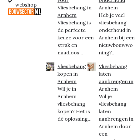
voor
onderhoud
webshop
Vliesbehang in
Arnhem
Arnhem
Heb je veel
Vliesbehang is
vliesbehang
de perfecte
onderhoud in
keuze voor een
Arnhem bij een
strak en
nieuwbouwwo
naadloos...
ning?...
Vliesbehang
Vliesbehang
kopen in
laten
Arnhem
aanbrengen in
Wil je in
Arnhem
Arnhem
Wil je
vliesbehang
vliesbehang
kopen? Het is
laten
dé oplossing...
aanbrengen in
Arnhem door
een