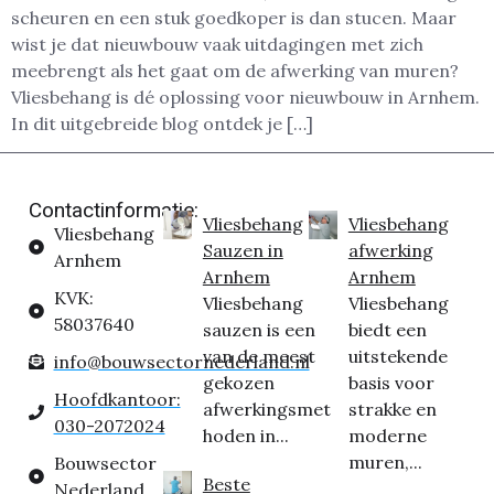
scheuren en een stuk goedkoper is dan stucen. Maar
wist je dat nieuwbouw vaak uitdagingen met zich
meebrengt als het gaat om de afwerking van muren?
Vliesbehang is dé oplossing voor nieuwbouw in Arnhem.
In dit uitgebreide blog ontdek je […]
Contactinformatie:
Vliesbehang
Vliesbehang
Vliesbehang
Sauzen in
afwerking
Arnhem
Arnhem
Arnhem
KVK:
Vliesbehang
Vliesbehang
58037640
sauzen is een
biedt een
van de meest
uitstekende
info@bouwsectornederland.nl
gekozen
basis voor
Hoofdkantoor:
afwerkingsmet
strakke en
030-2072024
hoden in...
moderne
muren,...
Bouwsector
Beste
Nederland