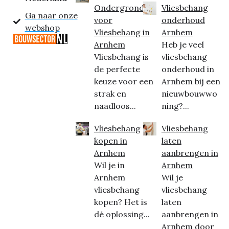
Ondergrond
Vliesbehang
Ga naar onze
voor
onderhoud
webshop
Vliesbehang in
Arnhem
Arnhem
Heb je veel
Vliesbehang is
vliesbehang
de perfecte
onderhoud in
keuze voor een
Arnhem bij een
strak en
nieuwbouwwo
naadloos...
ning?...
Vliesbehang
Vliesbehang
kopen in
laten
Arnhem
aanbrengen in
Wil je in
Arnhem
Arnhem
Wil je
vliesbehang
vliesbehang
kopen? Het is
laten
dé oplossing...
aanbrengen in
Arnhem door