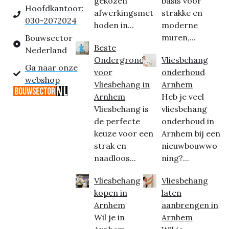
gekozen
basis voor
Hoofdkantoor:
afwerkingsmet
strakke en
030-2072024
hoden in...
moderne
muren,...
Bouwsector
Beste
Nederland
Ondergrond
Vliesbehang
Ga naar onze
voor
onderhoud
webshop
Vliesbehang in
Arnhem
Arnhem
Heb je veel
Vliesbehang is
vliesbehang
de perfecte
onderhoud in
keuze voor een
Arnhem bij een
strak en
nieuwbouwwo
naadloos...
ning?...
Vliesbehang
Vliesbehang
kopen in
laten
Arnhem
aanbrengen in
Wil je in
Arnhem