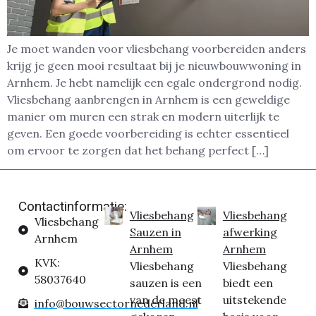
Je moet wanden voor vliesbehang voorbereiden anders
krijg je geen mooi resultaat bij je nieuwbouwwoning in
Arnhem. Je hebt namelijk een egale ondergrond nodig.
Vliesbehang aanbrengen in Arnhem is een geweldige
manier om muren een strak en modern uiterlijk te
geven. Een goede voorbereiding is echter essentieel
om ervoor te zorgen dat het behang perfect […]
Contactinformatie:
Vliesbehang
Vliesbehang
Vliesbehang
Sauzen in
afwerking
Arnhem
Arnhem
Arnhem
KVK:
Vliesbehang
Vliesbehang
58037640
sauzen is een
biedt een
van de meest
uitstekende
info@bouwsectornederland.nl