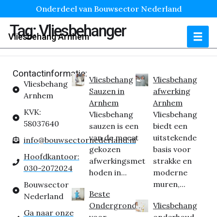
Onderdeel van Bouwsector Nederland
Tag:
Vliesbehanger
Vliesbehang Arnhem
Contactinformatie:
Vliesbehang
Vliesbehang
Vliesbehang
Sauzen in
afwerking
Arnhem
Arnhem
Arnhem
KVK:
Vliesbehang
Vliesbehang
58037640
sauzen is een
biedt een
van de meest
uitstekende
info@bouwsectornederland.nl
gekozen
basis voor
Hoofdkantoor:
afwerkingsmet
strakke en
030-2072024
hoden in...
moderne
muren,...
Bouwsector
Beste
Nederland
Ondergrond
Vliesbehang
Ga naar onze