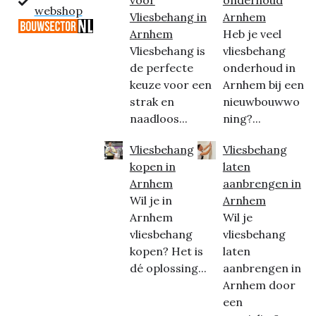
voor
onderhoud
webshop
Vliesbehang in
Arnhem
Arnhem
Heb je veel
Vliesbehang is
vliesbehang
de perfecte
onderhoud in
keuze voor een
Arnhem bij een
strak en
nieuwbouwwo
naadloos...
ning?...
Vliesbehang
Vliesbehang
kopen in
laten
Arnhem
aanbrengen in
Wil je in
Arnhem
Arnhem
Wil je
vliesbehang
vliesbehang
kopen? Het is
laten
dé oplossing...
aanbrengen in
Arnhem door
een