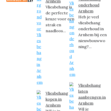
Arnhem
onderhoud
Vliesbehang is
Arnhem
de perfecte
Heb je veel
keuze voor een
vliesbehang
strak en
onderhoud in
naadloos...
Arnhem bij een
nieuwbouwwo
ning?...
Vliesbehang
laten
Vliesbehang
aanbrengen in
kopen in
Arnhem
Arnhem
Wil je