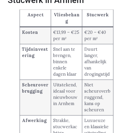
Stucwerk in Arnhem
Aspect
Vliesbehan
Stucwerk
g
Kosten
€13,99 – €25
€20 – €40
per m²
per m²
Tijdsinvest
Snel aan te
Duurt
ering
brengen,
langer,
binnen
afhankelijk
enkele
van
dagen klaar
drogingstijd
Scheurover
Uitstekend,
Niet
brugging
ideaal voor
scheuroverb
nieuwbouw
ruggend,
in Arnhem
kans op
scheuren
Afwerking
Strakke,
Luxueuze
stucwerkac
en klassieke
htige
uitstraling