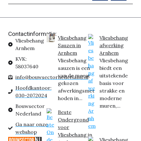
Contactinformatie:
Vliesbehang
Vliesbehang
Vliesbehang
Sauzen in
afwerking
Arnhem
Arnhem
Arnhem
KVK:
Vliesbehang
Vliesbehang
58037640
sauzen is een
biedt een
van de meest
uitstekende
info@bouwsectornederland.nl
gekozen
basis voor
Hoofdkantoor:
afwerkingsmet
strakke en
030-2072024
hoden in...
moderne
muren,...
Bouwsector
Beste
Nederland
Ondergrond
Ga naar onze
voor
webshop
Vliesbehang in
Vliesbehang